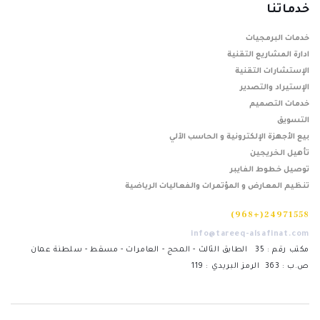
خدماتنا
خدمات البرمجيات
ادارة المشاريع التقنية
الإستشارات التقنية
الإستيراد والتصدير
خدمات التصميم
التسويق
بيع الأجهزة الإلكترونية و الحاسب الآلي
تأهيل الخريجين
توصيل خطوط الفايبر
تنظيم المعارض و المؤتمرات والفعاليات الرياضية
24971558(+968)
info@tareeq-alsafinat.com
مكتب رقم : 35 الطابق الثالث - المحج - العامرات - مسقط - سلطنة عمان
ص.ب : 363 الرمز البريدي : 119